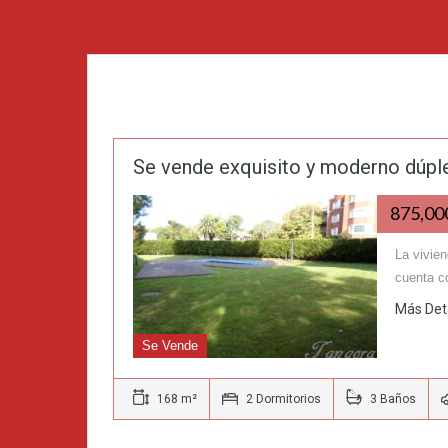
Se vende exquisito y moderno dúple
875,0
La vivien
cuenta c
Más Det
Se Vende
168 m²
2 Dormitorios
3 Baños