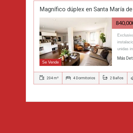
Magnífico dúplex en Santa María de
840,0
Exclusiv
instalaci
unidas i
Más Det
Se Vende
204 m²
4 Dormitorios
2 Baños