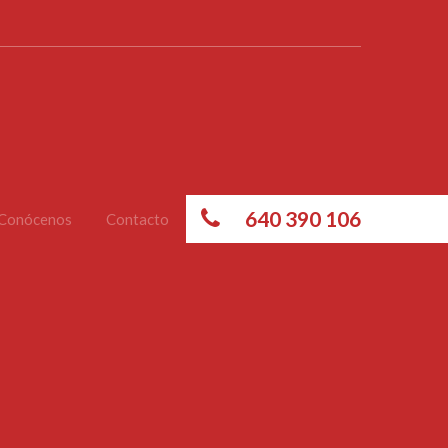
640 390 106
Conócenos
Contacto