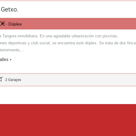
 Getxo.
00€
- Dúplex
a Tangora inmobiliaria. En una agradable urbanización con piscinas,
ones deportivas y club social, se encuentra este dúplex. Se trata de dos finc
nteriormente,…
alles
2 Garajes