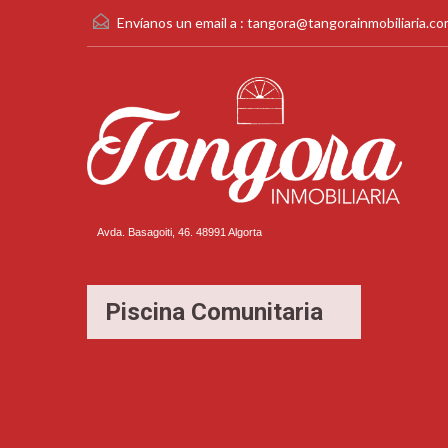
Envíanos un email a :
tangora@tangorainmobiliaria.c
Avda. Basagoiti, 46. 48991 Algorta
Piscina Comunitaria