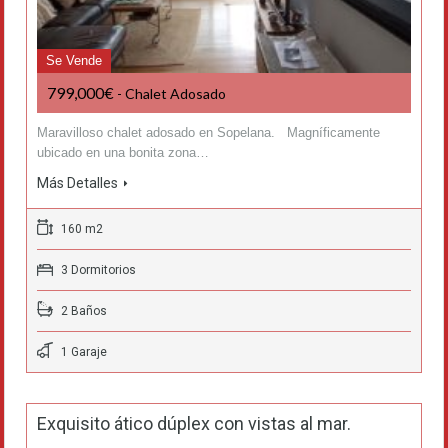
Se Vende
799,000€
- Chalet Adosado
Maravilloso chalet adosado en Sopelana. Magníficamente
ubicado en una bonita zona…
Más Detalles
160 m2
3 Dormitorios
2 Baños
1 Garaje
Exquisito ático dúplex con vistas al mar.