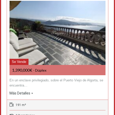
Se Vende
1,390,000€
- Dúplex
En un enclave privilegiado, sobre el Puerto Viejo de Algorta, se
encuentra…
Más Detalles
191 m²