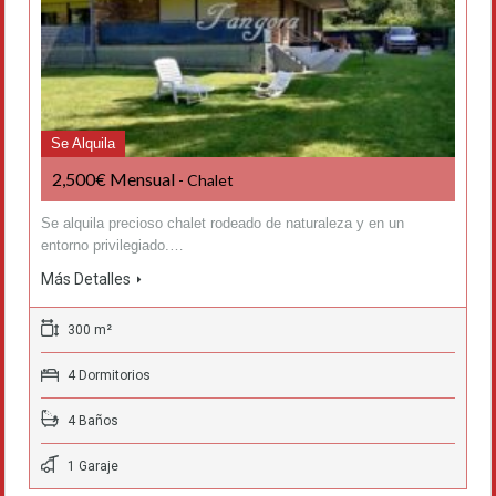
Se Alquila
2,500€ Mensual
- Chalet
Se alquila precioso chalet rodeado de naturaleza y en un
entorno privilegiado.…
Más Detalles
300 m²
4 Dormitorios
4 Baños
1 Garaje