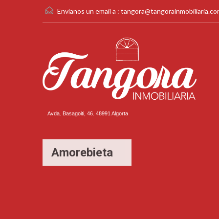
Envíanos un email a :
tangora@tangorainmobiliaria.c
Avda. Basagoiti, 46. 48991 Algorta
Amorebieta