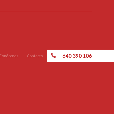
640 390 106
Conócenos
Contacto