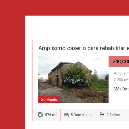
Amplísimo caserío para rehabilitar
240,0
Amplísim
2.200 m²
Más Det
Se Vende
576 m²
5 Dormitorios
2 Baños