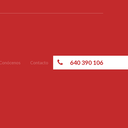
640 390 106
Conócenos
Contacto