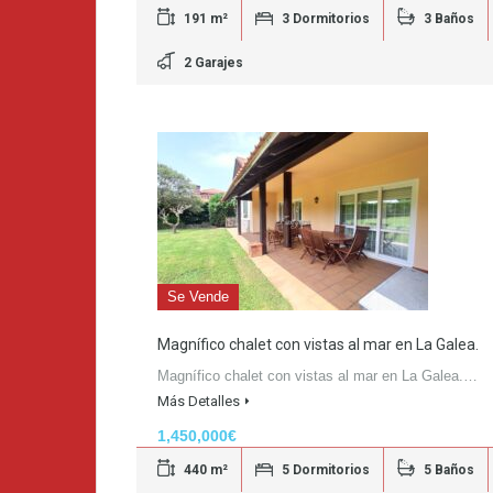
191 m²
3 Dormitorios
3 Baños
2 Garajes
Se Vende
Magnífico chalet con vistas al mar en La Galea.
Magnífico chalet con vistas al mar en La Galea.…
Más Detalles
1,450,000€
440 m²
5 Dormitorios
5 Baños