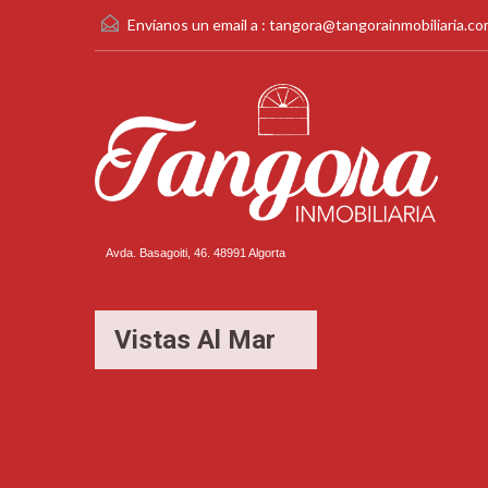
Envíanos un email a :
tangora@tangorainmobiliaria.c
Avda. Basagoiti, 46. 48991 Algorta
Vistas Al Mar