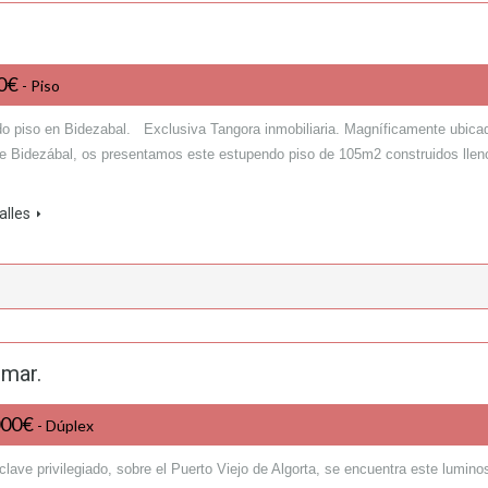
00€
- Piso
o piso en Bidezabal. Exclusiva Tangora inmobiliaria. Magníficamente ubica
lle Bidezábal, os presentamos este estupendo piso de 105m2 construidos llen
alles
 mar.
000€
- Dúplex
lave privilegiado, sobre el Puerto Viejo de Algorta, se encuentra este lumino