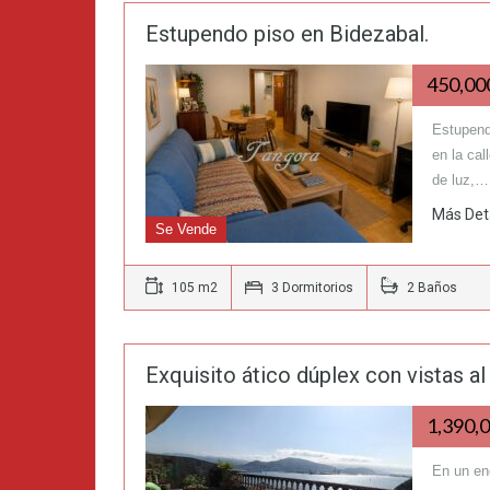
Estupendo piso en Bidezabal.
450,0
Estupend
en la ca
de luz,…
Más Det
Se Vende
105 m2
3 Dormitorios
2 Baños
Exquisito ático dúplex con vistas al
1,390,
En un enc