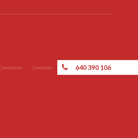
640 390 106
Conócenos
Contacto