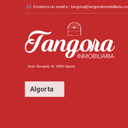
Envíanos un email a :
tangora@tangorainmobiliaria.c
Avda. Basagoiti, 46. 48991 Algorta
Algorta