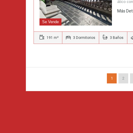
ático co
Más Det
Se Vende
191 m²
3 Dormitorios
3 Baños
1
2