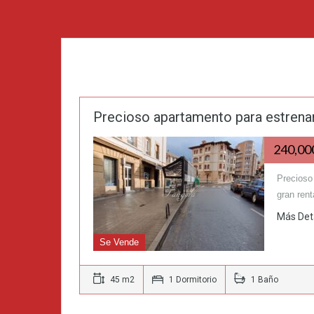
Precioso apartamento para estrenar 
240,0
Precioso
gran rent
Más Det
Se Vende
45 m2
1 Dormitorio
1 Baño