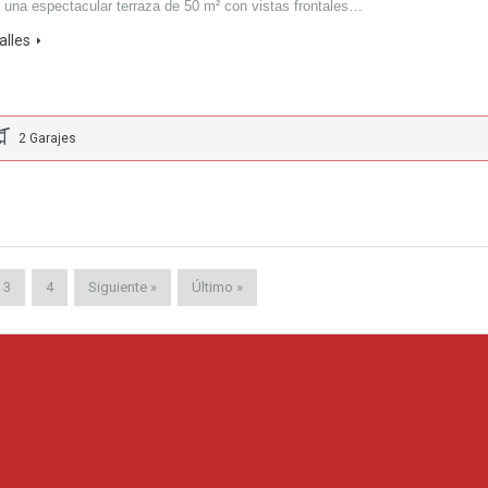
n una espectacular terraza de 50 m² con vistas frontales…
alles
2 Garajes
3
4
Siguiente »
Último »